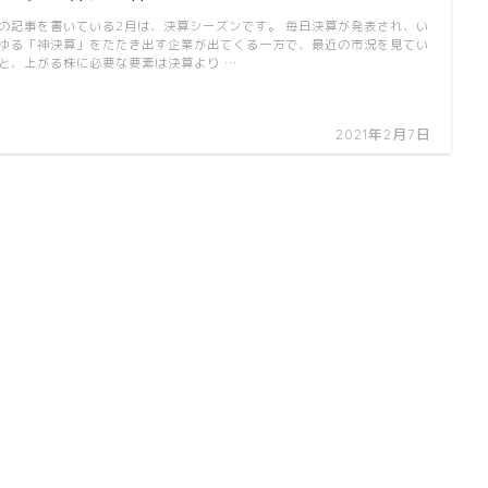
の記事を書いている2月は、決算シーズンです。 毎日決算が発表され、い
ゆる「神決算」をたたき出す企業が出てくる一方で、最近の市況を見てい
と、上がる株に必要な要素は決算より …
2021年2月7日