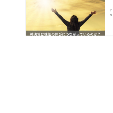
こ
わ
る