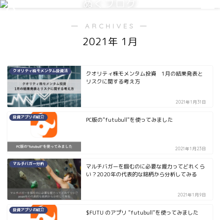
ぬくブログ
― ARCHIVES ―
2021年 1月
クオリティ株モメンタム投資法
クオリティ株モメンタム投資 1月の結果発表と
リスクに関する考え方
2021年1月31日
投資アプリの紹介
PC版の"futubull"を使ってみました
2021年1月23日
マルチバガー分析
マルチバガーを掴むのに必要な握力ってどれくら
い？2020年の代表的な銘柄から分析してみる
2021年1月9日
投資アプリの紹介
$FUTU のアプリ "futubull"を使ってみました