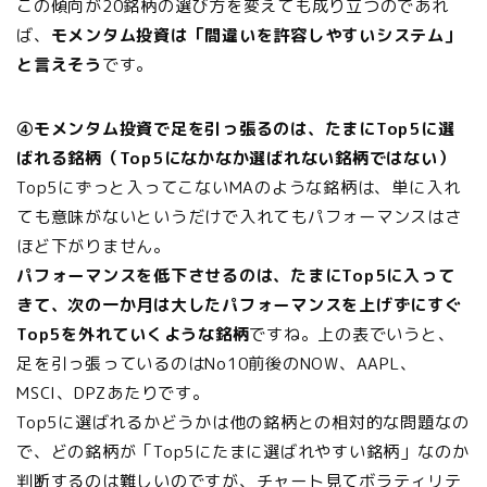
この傾向が20銘柄の選び方を変えても成り立つのであれ
ば、
モメンタム投資は「間違いを許容しやすいシステム」
と言えそう
です。
④モメンタム投資で足を引っ張るのは、たまにTop5に選
ばれる銘柄（Top5になかなか選ばれない銘柄ではない）
Top5にずっと入ってこないMAのような銘柄は、単に入れ
ても意味がないというだけで入れてもパフォーマンスはさ
ほど下がりません。
パフォーマンスを低下させるのは、たまにTop5に入って
きて、次の一か月は大したパフォーマンスを上げずにすぐ
Top5を外れていくような銘柄
ですね。上の表でいうと、
足を引っ張っているのはNo10前後のNOW、AAPL、
MSCI、DPZあたりです。
Top5に選ばれるかどうかは他の銘柄との相対的な問題なの
で、どの銘柄が「Top5にたまに選ばれやすい銘柄」なのか
判断するのは難しいのですが、チャート見てボラティリテ